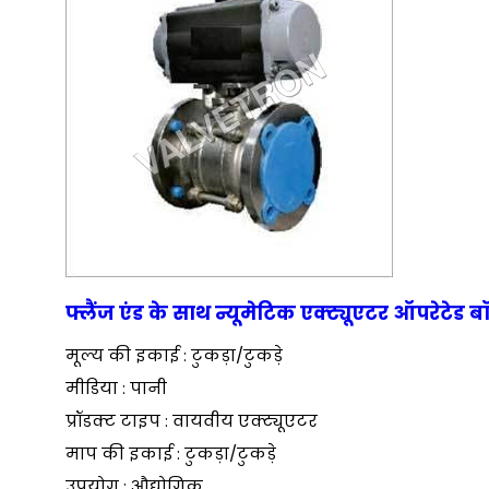
फ्लैंज एंड के साथ न्यूमेटिक एक्ट्यूएटर ऑपरेटेड ब
मूल्य की इकाई : टुकड़ा/टुकड़े
मीडिया : पानी
प्रॉडक्ट टाइप : वायवीय एक्ट्यूएटर
माप की इकाई : टुकड़ा/टुकड़े
उपयोग : औद्योगिक