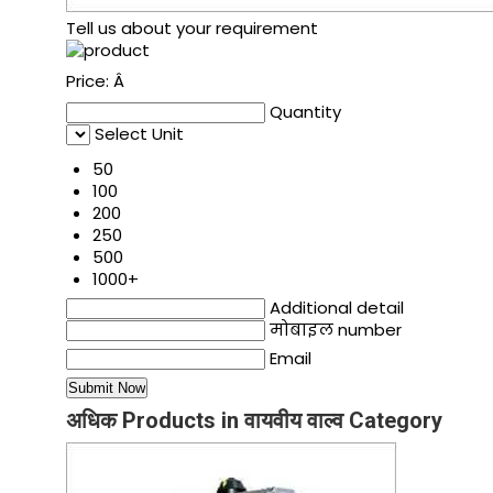
Tell us about your requirement
Price:
Â
Quantity
Select Unit
50
100
200
250
500
1000+
Additional detail
मोबाइल number
Email
अधिक Products in वायवीय वाल्व Category